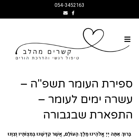
054-3452163
Facebook
Email
תפריט
ספירת העומר תשפ"ה –
עשרה ימים לעומר –
התפארת שבגבורה
בָּרוּךְ אַתָּה יְיָ אֱלֹהֵינוּ מֶלֶךְ הָעוֹלָם, אֲשֶׁר קִדְּשָׁנוּ בְּמִצְוֹתָיו וְצִוָּנוּ