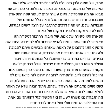
חסד, של נתינה ולכן היה עליו ללמוד ללמד ולהביא אלינו את
האיכות של ההתכנסות, הצמצום, הצבת הגבולות. כי ככה זה, את
מביא את מה שחסר לך. היום עשרה ימים לעומר שזה התפארת
שבגבורה. זה היום שבו אנחנו מגלים את כלל הגוונים של
הגבולות שלנו. יש המון דרכים להתגבר על היצר, לשים גבולות,
לתת לעצמי מקום ולהכיר במקום של האחר.
תפארת היא ספירה של אמת, של חיבור. החיבור לספירה הזו
מאפשר לגווני אמת שונים להביא לחיבור ולא להפרדה. היום הזה
מזמין אותנו להתבונן על האמת שאנחנו מביאים איתנו לסביבה
ולעצמנו, כשאנחנו מגדירים את הדברים, עושים אותם יותר
בהירים וברורים במרחב. כדי שיתגלו כל הגוונים ויהיה חיבור
שיולד משהו חדש, תחילה אנחנו צריכים שכל דבר יקבל את
מקומו. כשאדם אחד צריך משהו והאדם השני צריך משהו אחר
זה יכול לגרום לריב ולהפרדה. לרוב זה יגרום לזה כי אנשים לא
נוהגים לומר מה הם באמת צריכים ואז יש אי הבנות ומחלוקות.
כשאנשים מדברים את הצורך שלהם, מתוך הבנה שלא על האחר
למלא אותו, לרוב נמצא שיש לנו צרכים דומים מאוד. וזה הגדרות
וזה הגבורה מאפשרת לעשות ואז הקשר יכול להתנהל עם אמת,
עם התכללות הגוונים שלי ושל האחר לדבר חדש.