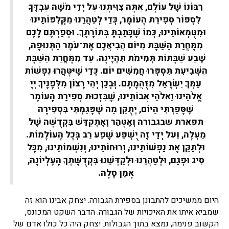
רִבּוֹנוֹ שֶׁל עוֹלָם, אַתָּה צִוִּיתָנוּ עַל יְדֵי מֹשֶׁה עַבְדֶּךָ
לִסְפּוֹר סְפִירַת הָעוֹמֶר, כְּדֵי לְטַהֲרֵנוּ מִקְּלִפּוֹתֵינוּ
וּמִטֻּמְאוֹתֵינוּ, כְּמוֹ שֶׁכָּתַבְתָּ בְּתוֹרָתֶךָ. וּסְפַרְתֶּם לָכֶם
מִמָּחֳרַת הַשַּׁבָּת מִיּוֹם הֲבִיאֲכֶם אֶת־עֹמֶר הַתְּנוּפָה,
שֶׁבַע שַׁבָּתוֹת תְּמִימֹת תִּהְיֶינָה. עַד מִמָּחֳרַת הַשַּׁבָּת
הַשְּׁבִיעִת תִּסְפְּרוּ חֲמִשִּׁים יוֹם. כְּדֵי שֶׁיּטָּהֲרוּ נַפְשׁוֹת
עַמְּךָ יִשְׂרָאֵל מִזֻּהֲמָתָם. וְּבְכֵן יְהִי רָצוֹן מִלְּפָנֶיךָ יְיָ
אֱלֹהֵינוּ וֵאלֹהֵי אֲבוֹתֵינוּ, שֶׁבִּזְכוּת סְפִירַת הָעוֹמֶר
שֶׁסָּפַרְתִּי הַיּוֹם, יְתֻקַּן מַה שֶׁפָּגַמְתִּי בִּסְפִירָה
תפארת שבגבורה וְאֶטָּהֵר וְאֶתְקַדֵּשׁ בִּקְדֻשָּׁה שֶׁל
מַעְלָה, וַעל יְדֵי זֶה יֻשְׁפַּע שֶׁפַע רַב בְּכָל הָעוֹלָמוֹת.
וּלְתַקֵּן אֶת נַפְשׁוֹתֵינוּ, וְרוּחוֹתֵינוּ, וְנִשְׁמוֹתֵינוּ, מִכָּל
סִיג וּפְגַם, וּלְטַהֲרֵנוּ וּלְקַדְּשֵׁנוּ בִּקְדֻשָּׁתְךָ הָעֶלְיוֹנָה,
אָמֵן סֶלָה.
היום ממשיכים להתבונן בספירת הגבורה. יצחק אבינו הוא זה
שמביא איתו את האיכויות של הגבורה. הדבר השקט המכונס,
הקשוב פנימה, נמצא בתוך הגבולות. יצחק היה כל כולו אדם של