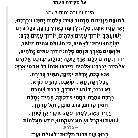
עַל סְפִירַת הָעֹמֶר.
היום עשרה ימים לעמר
לַמְנַצֵּחַ בִּנְגִינוֹת מִזְמוֹר שִׁיר: אֱלֹהִים יְחָנֵּנוּ וִיבָרְכֵנוּ,
יָאֵר פָּנָיו אִתָּנוּ, סֶלָה: לָדַעַת בָּאָרֶץ דַרְכֶּךָ, בְּכָל גּוֹיִם
יְשׁוּעָתֶךָ: יוֹדוּךָ עַמִּים אֱלֹהִים, יוֹדוּךָ עַמִּים כֻּלָּם:
יִשְׂמְחוּ וִירַנְּנוּ לְאֻמִּים, כִּי תִשְׁפֹּט עַמִּים מִישֹׁר,
וּלְאֻמִּים בָּאָרֶץ תַּנְחֵם סֶלָה: יוֹדוּךָ עַמִּים אֱלֹהִים,
יוֹדוּךָ עַמִּים כֻּלָּם: אֶרֶץ נָתְנָה יְבוּלָהּ, יְבָרְכֵנוּ אֱלֹהִים
אֱלֹהֵינוּ: יְבָרְכֵנוּ אֱלֹהִים, וְיִירְאוּ אוֹתוֹ כָּל אַפְסֵי אָרֶץ:
אָנָּא בְּכֹחַ, גְּדֻלַּת יְמִינֶךָ, תַּתִּיר צְרוּרָה.
קַבֵּל רִנַּת, עַמֶּךָ. שַׂגְּבֵנוּ, טַהֲרֵנוּ נוֹרָא.
נָא גִבּוֹר, דּוֹרְשֵׁי יִחוּדֶךָ, כְּבָבַת שָׁמְרֵם.
בָּרְכֵם טַהֲרֵם, רַחֲמֵי צִדְקָתֶךָ, תָּמִיד גָּמְלֵם.
חָסִין קָדוֹשׁ, בְּרֹב טוּבְךָ, נַהֵל עֲדָתֶךָ.
יָחִיד גֵּאֶה, לְעַמְּךָ פְּנֵה, זוֹכְרֵי קְדֻשָּׁתֶךָ.
שַׁוְעָתֵנוּ קַבֵּל וּשְׁמַע צַעֲקָתֵנוּ, יוֹדֵעַ תַעֲלֻמוֹת.
בלחש:
בָּרוּךְ שֵׁם כְּבוֹד מַלְכוּתוֹ לְעוֹלָם וָעֶד: