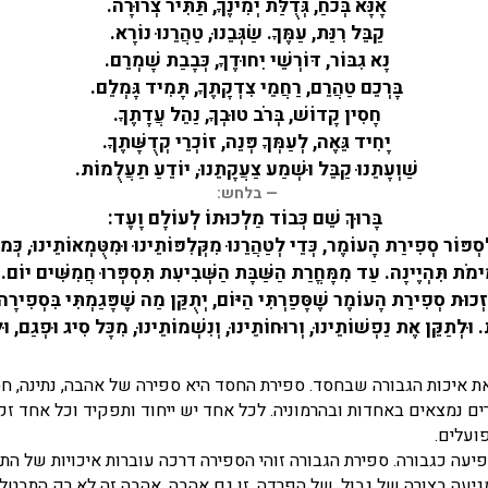
אָנָּא בְּכֹחַ, גְּדֻלַּת יְמִינֶךָ, תַּתִּיר צְרוּרָה.
קַבֵּל רִנַּת, עַמֶּךָ. שַׂגְּבֵנוּ, טַהֲרֵנוּ נוֹרָא.
נָא גִבּוֹר, דּוֹרְשֵׁי יִחוּדֶךָ, כְּבָבַת שָׁמְרֵם.
בָּרְכֵם טַהֲרֵם, רַחֲמֵי צִדְקָתֶךָ, תָּמִיד גָּמְלֵם.
חָסִין קָדוֹשׁ, בְּרֹב טוּבְךָ, נַהֵל עֲדָתֶךָ.
יָחִיד גֵּאֶה, לְעַמְּךָ פְּנֵה, זוֹכְרֵי קְדֻשָּׁתֶךָ.
שַׁוְעָתֵנוּ קַבֵּל וּשְׁמַע צַעֲקָתֵנוּ, יוֹדֵעַ תַעֲלֻמוֹת.
בלחש:
בָּרוּךְ שֵׁם כְּבוֹד מַלְכוּתוֹ לְעוֹלָם וָעֶד:
סְפּוֹר סְפִירַת הָעוֹמֶר, כְּדֵי לְטַהֲרֵנוּ מִקְּלִפּוֹתֵינוּ וּמִטֻּמְאוֹתֵינוּ, כְּמוֹ
 תִּהְיֶינָה. עַד מִמָּחֳרַת הַשַּׁבָּת הַשְּׁבִיעִת תִּסְפְּרוּ חֲמִשִּׁים יוֹם. כְּדֵ
ֶבִּזְכוּת סְפִירַת הָעוֹמֶר שֶׁסָּפַרְתִּי הַיּוֹם, יְתֻקַּן מַה שֶׁפָּגַמְתִּי בִּסְפִ
ְתַקֵּן אֶת נַפְשׁוֹתֵינוּ, וְרוּחוֹתֵינוּ, וְנִשְׁמוֹתֵינוּ, מִכָּל סִיג וּפְגַם, וּלְטַ
 את איכות הגבורה שבחסד. ספירת החסד היא ספירה של אהבה, נתינה, חס
ם נמצאים באחדות ובהרמוניה. לכל אחד יש ייחוד ותפקיד וכל אחד זקו
ועלים.
עה כגבורה. ספירת הגבורה זוהי הספירה דרכה עוברות איכויות של התגב
עה בצורה של גבול, של הפרדה. זו גם אהבה. אהבה זה לא רק התבטלות