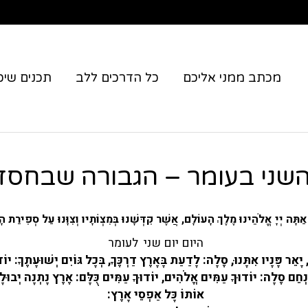
מכתב ממני אליכם
כל הדרכים ללב
תכנים שיכו
שני בעומר – הגבורה שבחסד
 אַתָּה יְיָ אֱלֹהֵינוּ מֶלֶךְ הָעוֹלָם, אֲשֶׁר קִדְּשָׁנוּ בְּמִצְוֹתָיו וְצִוָּנוּ עַל סְפִירַת ה
היום יום שני לעומר
, יָאֵר פָּנָיו אִתָּנוּ, סֶלָה: לָדַעַת בָּאָרֶץ דַרְכֶּךָ, בְּכָל גּוֹיִם יְשׁוּעָתֶךָ: יוֹד
ְחֵם סֶלָה: יוֹדוּךָ עַמִּים אֱלֹהִים, יוֹדוּךָ עַמִּים כֻּלָּם: אֶרֶץ נָתְנָה יְבוּלָהּ,
אוֹתוֹ כָּל אַפְסֵי אָרֶץ: