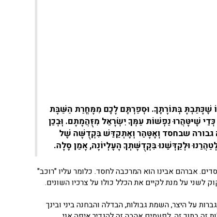
 שֶׁכָּתַבְתָּ בְּתוֹרָתֶךָ. וּסְפַרְתֶּם לָכֶם מִמָּחֳרַת הַשַּׁבָּת
י שֶׁיּטָּהֲרוּ נַפְשׁוֹת עַמְּךָ יִשְׂרָאֵל מִזֻּהֲמָתָם. וְּבְכֵן
ירָה גבורה
שבחסד
וְאֶטָּהֵר וְאֶתְקַדֵּשׁ בִּקְדֻשָּׁה שֶׁל
הֲרֵנוּ וּלְקַדְּשֵׁנוּ בִּקְדֻשָּׁתְךָ הָעֶלְיוֹנָה, אָמֵן סֶלָה.
דים. אברהם אבינו הוא המרכבה לחסד. כלומר עליו "רוכב"
ק לשני על מנת לקיים את הכלל כולו על צרכיו השונים.
רות על היצר, השמת גבולות, הבדלה והבחנה ביני ובינך
 זה בתוך זה, לפעמים אהבה זה להגדיר איפה אני