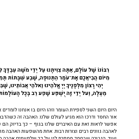
רִבּוֹנוֹ שֶׁל עוֹלָם, אַתָּה צִוִּיתָנוּ עַל יְדֵי מֹשֶׁה עַבְדֶּךָ לִ
מִיּוֹם הֲבִיאֲכֶם אֶת־עֹמֶר הַתְּנוּפָה, שֶׁבַע שַׁבָּתוֹת תְּמִימֹת
יְהִי רָצוֹן מִלְּפָנֶיךָ יְיָ אֱלֹהֵינוּ וֵאלֹהֵי אֲבוֹתֵינוּ, שׁ
מַעְלָה, וַעל יְדֵי זֶה יֻשְׁפַּע שֶׁפַע רַב בְּכָל הָעוֹלָמוֹת. וּל
היום היום השני לספירת העומר וזהו היום בו אנחנו לומדים
אור החסד ודרכו הוא מגיע לעולם שלנו. האהבה זה כשהדברי
אפשר לראות זאת עם האיברים שלנו בגוף – כך בדיוק הם פ
לאהבה גוונים רבים וצורות רבות. אחת מהשפעות האהבה מופי
ועוד. הגבורה שבחסד מספרת לנו על כך שלפעמים אהבה מגי