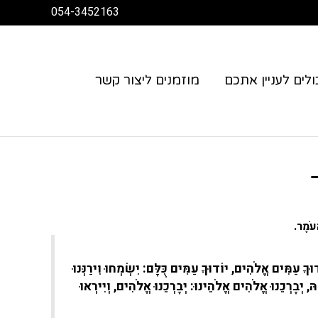
054-3452163
לים לעניין אתכם
מוזמנים ליצור קשר
ָעֹמֶר.
וּךָ עַמִּים אֱלֹהִים, יוֹדוּךָ עַמִּים כֻּלָּם: יִשְׂמְחוּ וִירַנְּנוּ
 יְבָרְכֵנוּ אֱלֹהִים אֱלֹהֵינוּ: יְבָרְכֵנוּ אֱלֹהִים, וְיִירְאוּ