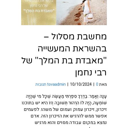
מחשבת מסלול –
בהשראת המעשייה
"מאבדת בת המלך" של
רבי נחמן
מאת
0 תגובות
|
10/10/2024
|
tovaadmin
עָנָה וְאָמַר: בַּדֶּרֶךְ סִפַּרְתִּי מַעֲשֶׂה שֶׁכָּל מִי שֶׁהָיָה
שׁוֹמְעָהּ, הָיָה לוֹ הִרְהוּר תְּשׁוּבָה וְזוֹ הִיא יש בתוכנו
זיכרון, זיכרון עמוק ועמום של משהו. לפעמים
אפשר ממש להרגיש את הזיכרון הזה. אדם
נמצא במקום עבודה מסוים והוא מרגיש