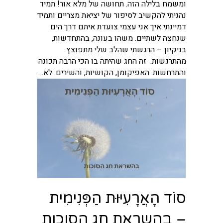
ומשמח בלילה הזה. תחושה של מלא אור! תמיד
נהניתי להקשיב לסיפור של יציאת מצריים ותמיד
דמיינתי איך אני עצמי צועדת איתם דרך הים
שנחצה לשתיים. משהו בעונה, בהתחדשות,
בניקיון – הרגשתי שהלב שלי מתפוצץ
מהתרגשות. זה החג שהיתה בו הכי הרבה תכונה
והתרחשות. האפיקומן, הקושיות, והשירים. לא…
סוֹד הָאֲרָעִיּוּת הַפְּנִימִית
– בהשראת חג הסוכות