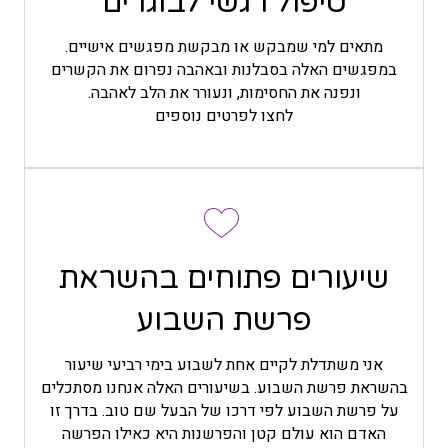
טיפול רגשי לבוגרים
ולפעמים יותר מעולם המעשה. כך או אחרת, מה שמחבר
את כל העולמות הוא שאנחנו לומדים לחבר בין כל
מתאים למי שמבקש או מבקשת מפגשים אישיים.
העולמות האלה בתוכנו. אנחנו לומדים לשחרר את החסמים
במפגשים האלה בסבלנות ובאהבה נפרום את הקשרים
בתוכנו, ואז הפלא ופלא משתחררות החסימות המשתקפות
ונפנה את החסימות, ונעורר את הלב לאהבה.
לנו בעולם בקשרים עם אנשים.
לחצו לפרטים נוספים
שיעורים פתוחים בהשראת
השיעורים מתקיימים בגדרה. אם את מעוניינת להגיע -
פרשת השבוע
שלחי אליי הודעה בווטסאפ או התקשרי למספר: 054-
3452163
אני משתדלת לקיים אחת לשבוע בימי רביעי שיעור
חלקי השיעורים הופך למאמרים המפורסמים באתר:
בהשראת פרשת השבוע. בשיעורים האלה אנחנו מסתכלים
מאמרים על פי שיעורי פרשת השבוע
על פרשת השבוע לפי דרכו של הבעל שם טוב. בדרך זו
האדם הוא עולם קטן והפרשנות היא כאילו הפרשה