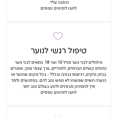
נכתבה עליי.
לחצו לפרטים נוספים
כל מפגש מותאם לאופי של הילד ולמי שהוא באותו היום,
ומה שהוא מביא איתו באותו היום. לרוב נתחיל בללמוד
טיפול רגשי לנוער
להכיר את הרגשות והדרך שבה הם פועלים בגוף, נלמד
להתחבר לגוף, תוך כדי נעבוד גם על עולם המחשבה
טיפולים לבני נוער מגיל 10 ועד 18. מתאים לבני נוער
ונראה כיצד המחשבה משפיעה על חיינו, לפעמים נגלה
החווים קשיים חברתיים, לימודיים, ערך עצמי נמוך, אתגרים
מה אנחנו באמת רוצים. לרוב (בהתאם לילד) הדברים
בבית, טיקים, רגישות גבוהה ובכלל - בכל מקום שהנער או
משולבים במשחק ויצירה. המפגשים לעיתים משולבים
הנערה חשים שמשהו לא ממש טוב להם. במפגשים נלמד
במפגשים עם ההורים בהתאם לצורך ולגיל.
איך להתחזק מבפנים ולנוע בעולם טוב יותר.
לחצו לפרטים נוספים