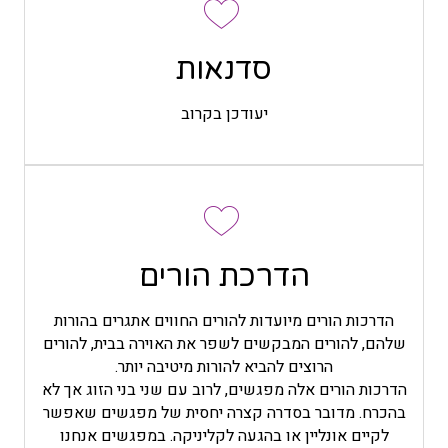
סדנאות
יעודכן בקרוב
הדרכת הורים
במפגשי הדרכת הורים יש מעין תנועה של זום אין וזום
אאוט. תחילה אנחנו עוסקים בפרטים, מבררים אותם
הדרכות הורים מיועדות להורים החווים אתגרים בהורות
ובוחנים את הרגשות והמחשבות שמלוות אתכם. לאחר מכן
שלהם, להורים המבקשים לשפר את האוירה בבית, להורים
לרוב נבין מה מניע את הילד ומה הצרכים שלו, ומכאן נגיע
הרוצים להביא להורות מיטיבה יותר.
לפעולות קונקרטיות. חשוב מאוד לא רק לומר מה לעשות
הדרכות הורים אלה מפגשים, לרוב עם שני בני הזוג אך לא
אלא שתבינו למה אתם עושים את מה שאתם עושים,
בהכרח. מדובר בסדרה קצרה יחסית של מפגשים שאפשר
ושזה יישב לכם טוב טוב על הלב.
לקיים אונליין או בהגעה לקליניקה. במפגשים אנחנו
אתם יכולים להקשיב לפודקאסט בנושא הורות