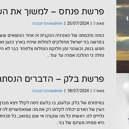
פרשת פנחס – למשוך את השפ
מאת
0 תגובות
|
25/07/2024
|
tovaadmin
כוחה וחכמתה של האנרגיה הנקבית זה אחד הנושאים שעו
בפרשה בני ישראל מחולקים לנחלות שיהיו בארץ כנען ואז
חמש בנות, וכשהגי זמן חלוקת הנחלות צלפחד כבר לא היה 
נחלה כי ההלכה אמרה עד עוד…
פרשת בלק – הדברים הנסתרי
מאת
0 תגובות
|
18/07/2024
|
tovaadmin
בסיפורם של בלק ובלעם, בו בלעם ניסה לקלל ויצא מברך
העין של האדם יכולה לקלוט רק את מה שמאפשרים לה ל
גלויים לנו. ראשית כל מה שקורה אי שם במואב, כל תכני
היא סמויה מעינם של בני…