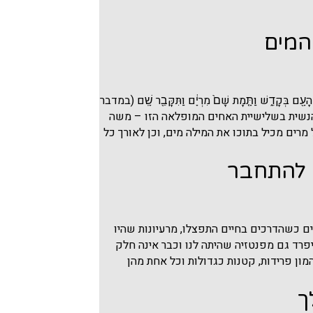
המים
֥שֶׁב הָעָ֖ם בְּקָדֵ֑שׁ וַתָּ֤מָת שָׁם֙ מִרְיָ֔ם וַתִּקָּבֵ֖ר שָֽׁם (במדבר
 הנשית בשלישיית האחים המופלאה הזו – משה
רים מכיל בתוכו את המילה מים, וכן לאורך כל
 להתחבר
רים כשהדרכים בחיים התפצלו, מרעיונות שהיו
יפרד גם מפנטזיה שהיתה לנו וכבר אינה חלק
מון פרידות, קטנות כגדולות וכל אחת מהן
ך