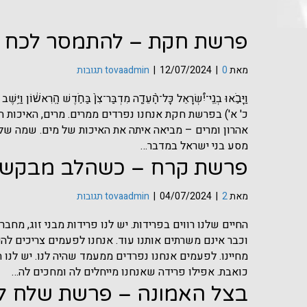
פרשת חקת – להתמסר לכח 
מאת
0 תגובות
|
12/07/2024
|
tovaadmin
וַיָּבֹ֣אוּ בְנֵֽי־יִ֠שְׂרָאֵל כָּל־הָ֨עֵדָ֤ה מִדְבַּר־צִן֙ בַּחֹ֣דֶשׁ הָֽרִאשׁ֔וֹן וַיֵּ
כ' א') בפרשת חקת אנחנו נפרדים ממרים. מרים, האיכות
אהרון ומרים – מביאה איתה את האיכות של מים. שמה של מ
מסע בני ישראל במדבר…
פרשת קרח – כשהלב מבקש
מאת
2 תגובות
|
04/07/2024
|
tovaadmin
החיים שלנו רווים בפרידות. יש לנו פרידות מבני זוג, מחב
וכבר אינם משרתים אותנו עוד. אנחנו לפעמים צריכים לה
מחיינו. לפעמים אנחנו נפרדים ממעמד שהיה לנו. יש לנו ה
כואבת. אפילו פרידה שאנחנו מייחלים לה ומחכים לה…
בצל האמונה – פרשת שלח ל