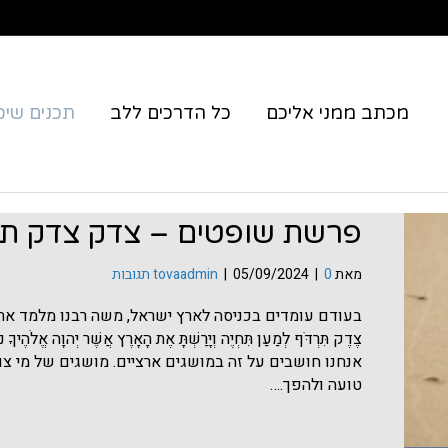
מכתב ממני אליכם
כל הדרכים ללב
תכנים שיכו
פרשת שופטים – צדק צדק תר
מאת
0 תגובות
|
05/09/2024
|
tovaadmin
בעודם עומדים בכניסה לארץ ישראל, משה רבנו מלמד את 
צֶדֶק תִּרְדֹּף לְמַעַן תִּחְיֶה וְיָרַשְׁתָּ אֶת הָאָרֶץ אֲשֶׁר יְהוָה
אנחנו חושבים על זה במושגים ארציים. מושגים של מי צו
טועה ולהפך.…