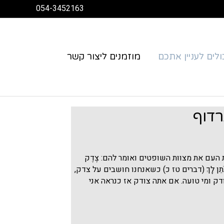
054-3452163
לים לעניין אתכם
מוזמנים ליצור קשר
דוף
העם את מצוות השופטים ואומר להם: צֶדֶק
 אֱלֹהֶיךָ נֹתֵן לָךְ (דברים טז כ) כשאנחנו חושבים על צדק,
דק ומי טועה. אם אתה צודק אז כנראה אני