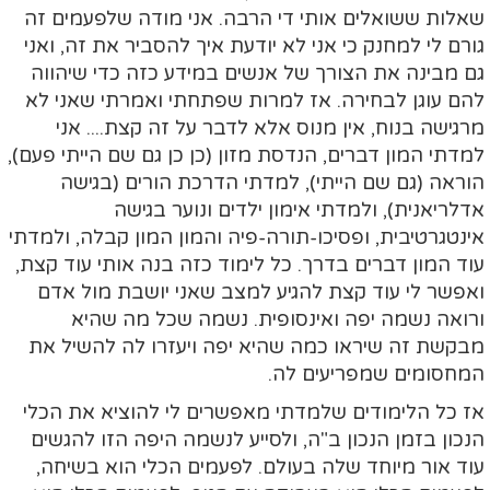
שאלות ששואלים אותי די הרבה. אני מודה שלפעמים זה
גורם לי למחנק כי אני לא יודעת איך להסביר את זה, ואני
גם מבינה את הצורך של אנשים במידע כזה כדי שיהווה
להם עוגן לבחירה. אז למרות שפתחתי ואמרתי שאני לא
מרגישה בנוח, אין מנוס אלא לדבר על זה קצת.... אני
למדתי המון דברים, הנדסת מזון (כן כן גם שם הייתי פעם),
הוראה (גם שם הייתי), למדתי הדרכת הורים (בגישה
אדלריאנית), ולמדתי אימון ילדים ונוער בגישה
אינטגרטיבית, ופסיכו-תורה-פיה והמון המון קבלה, ולמדתי
עוד המון דברים בדרך. כל לימוד כזה בנה אותי עוד קצת,
ואפשר לי עוד קצת להגיע למצב שאני יושבת מול אדם
ורואה נשמה יפה ואינסופית. נשמה שכל מה שהיא
מבקשת זה שיראו כמה שהיא יפה ויעזרו לה להשיל את
המחסומים שמפריעים לה.
אז כל הלימודים שלמדתי מאפשרים לי להוציא את הכלי
הנכון בזמן הנכון ב"ה, ולסייע לנשמה היפה הזו להגשים
עוד אור מיוחד שלה בעולם. לפעמים הכלי הוא בשיחה,